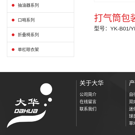
抽油器系列
打气筒包
口哨系列
型号：YK-B01/YK
折叠椅系列
单杠晾衣架
关于大华
产
公司简介
自
在线留言
双
联系我们
迷
球
草