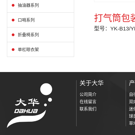
抽油器系列
打气筒包
口哨系列
型号：YK-B13/YK
折叠椅系列
单杠晾衣架
关于大华
产
公司简介
自
在线留言
双
联系我们
迷
球
草